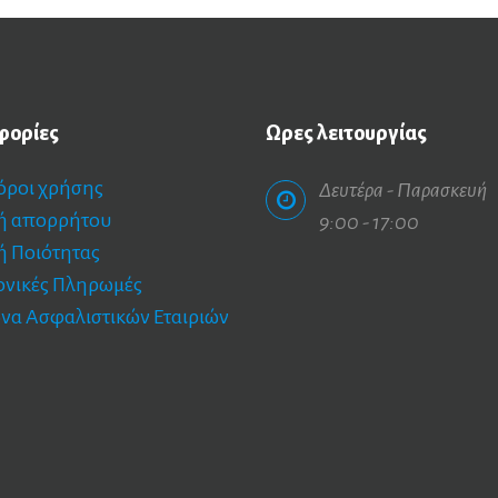
φορίες
Ωρες
λειτουργίας
 όροι χρήσης
Δευτέρα - Παρασκευή
κή απορρήτου
9:00 - 17:00
ή Ποιότητας
ονικές Πληρωμές
να Ασφαλιστικών Εταιριών