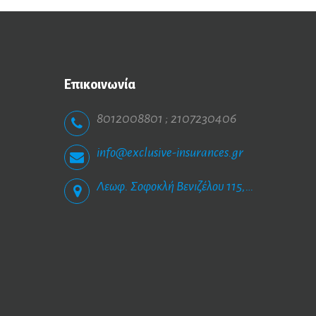
Επικοινωνία
8012008801 ; 2107230406
info@exclusive-insurances.gr
Λεωφ. Σοφοκλή Βενιζέλου 115, Ηλιούπολη 163 43