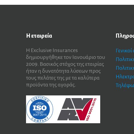
Η
εταιρεία
Πληρο
Η Exclusive Insurances
Γενικοί
δημιουργήθηκε τον Ιανουάριο του
Πολιτι
2009. Βασικός στόχος της εταιρίας
Πολιτικ
ήταν η δυνατότητα λύσεων προς
Ηλεκτρ
τους πελάτες της με τα καλύτερα
προϊόντα της αγοράς.
Τηλέφω