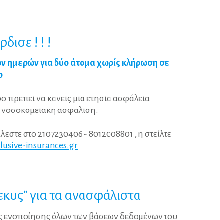
Remember
me
ρδισε
!
!
!
Ξεχάσατε
ών ημερών για δύο άτομα χωρίς κλήρωση σε
το
ο
όνομα
χρήστη;
/
ρο πρεπει να κανεις μια ετησια ασφάλεια
Ξεχάσατε
 , νοσοκομειακη ασφαλιση.
τον
κωδικό
λεστε στο 2107230406 - 8012008801 , η στείλτε
σας;
usive-insurances.gr
εκυς”
για
τα
ανασφάλιστα
ς ενοποίησης όλων των βάσεων δεδομένων του