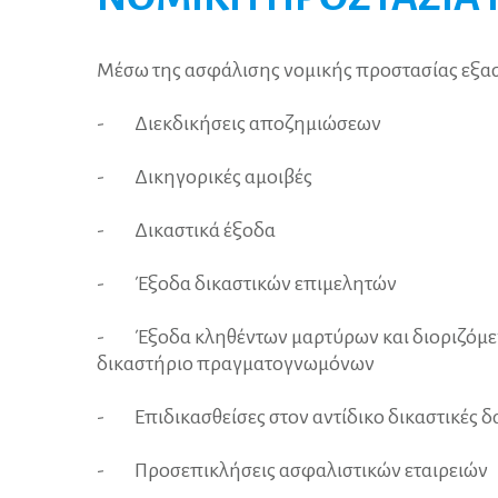
Π
Νέα
Σύνταξη- Αποταμίε
QnA
Αυτοκίνητο
Μέσω της ασφάλισης νομικής προστασίας εξασ
QnA
Περιουσία
Αυτοκίνητο
-
Διεκδικήσεις αποζημιώσεων
Περιουσία
Σκάφος
-
Δικηγορικές αμοιβές
Σκάφος
Ταξίδι
-
Δικαστικά έξοδα
Ταξίδι
Ιδιωτική Αστική Ευ
-
Έξοδα δικαστικών επιμελητών
Νομική Προστασία 
Ιδιωτική Αστική Ευ
-
Έξοδα κληθέντων μαρτύρων και διοριζόμε
Νομική Προστασία 
Ασφάλιση Αλλοδα
δικαστήριο πραγματογνωμόνων
Ασφάλιση Αλλοδα
-
Επιδικασθείσες στον αντίδικο δικαστικές 
-
Προσεπικλήσεις ασφαλιστικών εταιρειών