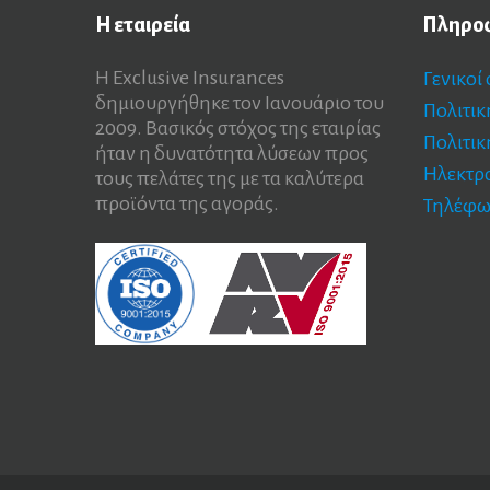
Η
εταιρεία
Πληρο
Η Exclusive Insurances
Γενικοί
δημιουργήθηκε τον Ιανουάριο του
Πολιτι
2009. Βασικός στόχος της εταιρίας
Πολιτικ
ήταν η δυνατότητα λύσεων προς
Ηλεκτρ
τους πελάτες της με τα καλύτερα
προϊόντα της αγοράς.
Τηλέφω