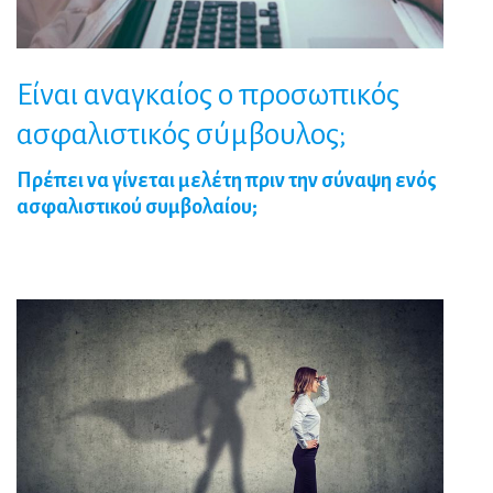
Είναι
αναγκαίος
ο
προσωπικός
ασφαλιστικός
σύμβουλος;
Πρέπει να γίνεται μελέτη πριν την σύναψη ενός
ασφαλιστικού συμβολαίου;